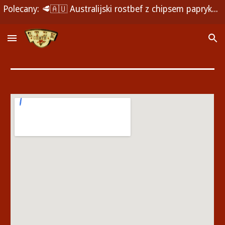
Polecany: 🥩🇦🇺 Australijski rostbef z chipsem paprykowym 🌶️🍟 i zielonym pieprzem 🌿🧂
Skip to main content
Skip to navigation