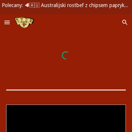
Polecany: 🥩🇦🇺 Australijski rostbef z chipsem paprykowym 🌶️🍟 i zielonym pieprzem 🌿🧂
Skip to main content
Skip to navigation